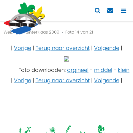
Previous
Nex
Welkom
Sinterklaas 2009
Foto 14 van 21
|
Vorige
|
Terug naar overzicht
|
Volgende
|
Foto downloaden:
orgineel
-
middel
-
klein
|
Vorige
|
Terug naar overzicht
|
Volgende
|