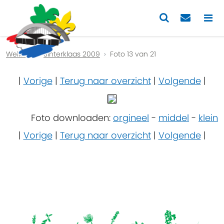
Previous
Nex
Welkom
Sinterklaas 2009
Foto 13 van 21
|
Vorige
|
Terug naar overzicht
|
Volgende
|
Foto downloaden:
orgineel
-
middel
-
klein
|
Vorige
|
Terug naar overzicht
|
Volgende
|