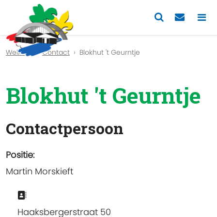
Previous
Nex
Welkom
Contact
Blokhut 't Geurntje
Blokhut 't Geurntje
Contactpersoon
Positie:
Martin Morskieft
Adres:
Haaksbergerstraat 50