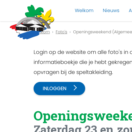
Welkom
Nieuws
A
Previous
Welkom
Foto's
Openingsweekend (Algemee
Login op de website om alle foto's in
informatieboekje die je hebt gekreg
opvragen bij de speltakleiding.
INLOGGEN
Openingsweek
Zaterdag 23 en z