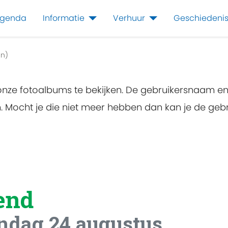
genda
Informatie
Verhuur
Geschiedeni
n)
 onze fotoalbums te bekijken. De gebruikersnaam e
en. Mocht je die niet meer hebben dan kan je de g
end
ondag 24 augustus