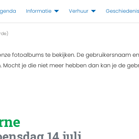
genda
Informatie
Verhuur
Geschiedeni
rde)
 onze fotoalbums te bekijken. De gebruikersnaam e
en. Mocht je die niet meer hebben dan kan je de g
rne
ensdag 14 juli