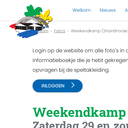
Welkom
Nieuws
A
Previous
Welkom
Foto's
Weekendkamp (Shantihorde
Login op de website om alle foto's in
informatieboekje die je hebt gekreg
opvragen bij de speltakleiding.
INLOGGEN
Weekendkamp
Zaterdag 29 en z