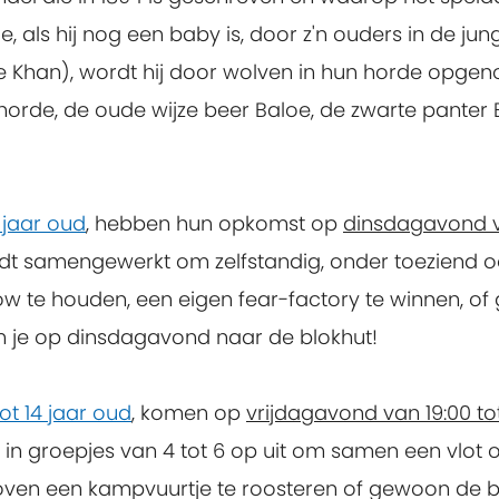
, als hij nog een baby is, door z'n ouders in de jun
e Khan), wordt hij door wolven in hun horde opgeno
orde, de oude wijze beer Baloe, de zwarte panter 
 jaar oud
, hebben hun opkomst op
dinsdagavond va
rdt samengewerkt om zelfstandig, onder toeziend o
 te houden, een eigen fear-factory te winnen, of g
om je op dinsdagavond naar de blokhut!
ot 14 jaar oud
, komen op
vrijdagavond van 19:00 tot
 er in groepjes van 4 tot 6 op uit om samen een vl
ven een kampvuurtje te roosteren of gewoon de boel