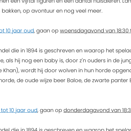
wonen een vijftal figuren en een aantal huisdieren. 
s bakken, op avontuur en nog veel meer.
ot 10 jaar oud
, gaan op
woensdagavond van 18:30 t
ndel die in 1894 is geschreven en waarop het spel
, als hij nog een baby is, door z'n ouders in de jun
e Khan), wordt hij door wolven in hun horde opgeno
orde, de oude wijze beer Baloe, de zwarte panter 
tot 10 jaar oud
, gaan op
donderdagavond van 18:30
ndel die in 1894 is geschreven en waarop het spel