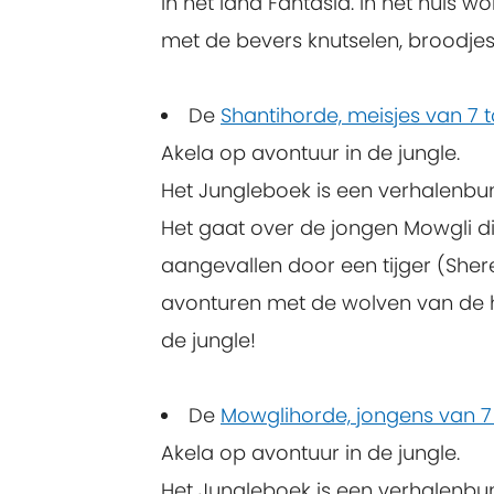
in het land Fantasia. In het huis 
met de bevers knutselen, broodje
De
Shantihorde, meisjes van 7 t
Akela op avontuur in de jungle.
Het Jungleboek is een verhalenbu
Het gaat over de jongen Mowgli die
aangevallen door een tijger (Sher
avonturen met de wolven van de h
de jungle!
De
Mowglihorde, jongens van 7 
Akela op avontuur in de jungle.
Het Jungleboek is een verhalenbu