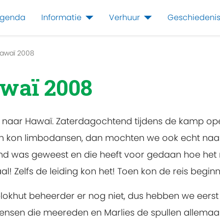
genda
Informatie
Verhuur
Geschiedeni
awaï 2008
waï 2008
est naar Hawaï. Zaterdagochtend tijdens de kamp o
en kon limbodansen, dan mochten we ook echt naa
land was geweest en die heeft voor gedaan hoe he
l! Zelfs de leiding kon het! Toen kon de reis beg
hut beheerder er nog niet, dus hebben we eerst e
en die meereden en Marlies de spullen allemaal 