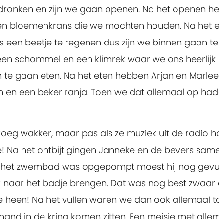
gedronken en zijn we gaan openen. Na het openen
ng een bloemenkrans die we mochten houden. Na het 
 een beetje te regenen dus zijn we binnen gaan te
 een schommel en een klimrek waar we ons heerlijk
 om te gaan eten. Na het eten hebben Arjan en Mar
n en een beker ranja. Toen we dat allemaal op h
oeg wakker, maar pas als ze muziek uit de radio 
te! Na het ontbijt gingen Janneke en de bevers 
n het zwembad was opgepompt moest hij nog gevu
naar het badje brengen. Dat was nog best zwaar en
je heen! Na het vullen waren we dan ook allemaal t
mand in de kring komen zitten. Een meisje met alle