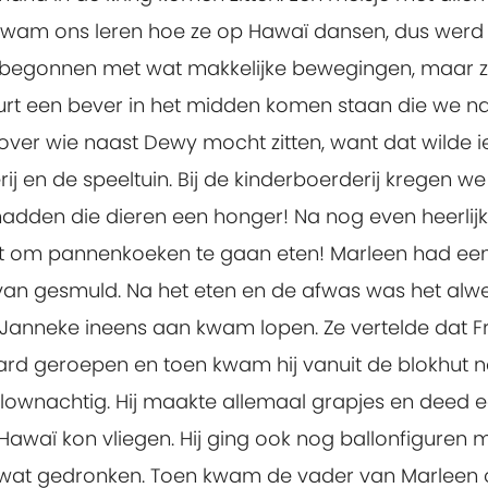
wam ons leren hoe ze op Hawaï dansen, dus werd 
We begonnen met wat makkelijke bewegingen, maar 
urt een bever in het midden komen staan die we n
ver wie naast Dewy mocht zitten, want dat wilde ie
j en de speeltuin. Bij de kinderboerderij kregen we
hadden die dieren een honger! Na nog even heerlijk
t om pannenkoeken te gaan eten! Marleen had een
an gesmuld. Na het eten en de afwas was het alwe
 Janneke ineens aan kwam lopen. Ze vertelde dat 
rd geroepen en toen kwam hij vanuit de blokhut n
clownachtig. Hij maakte allemaal grapjes en deed e
awaï kon vliegen. Hij ging ook nog ballonfiguren
 wat gedronken. Toen kwam de vader van Marleen 