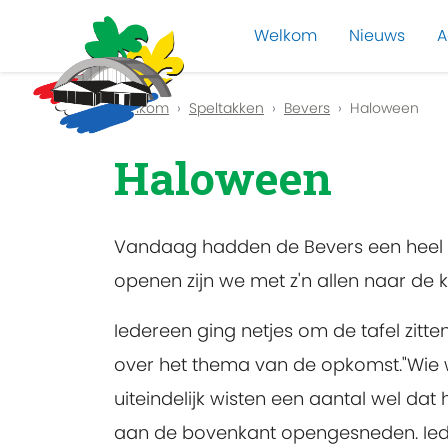
Welkom
Nieuws
A
Previous
Welkom
Speltakken
Bevers
Haloween
Haloween
Vandaag hadden de Bevers een heel s
openen zijn we met z'n allen naar de 
Iedereen ging netjes om de tafel zit
over het thema van de opkomst."Wie 
uiteindelijk wisten een aantal wel da
aan de bovenkant opengesneden. Iede