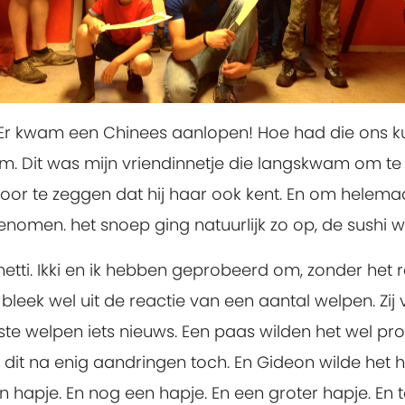
 Er kwam een Chinees aanlopen! Hoe had die ons k
m. Dit was mijn vriendinnetje die langskwam om te 
door te zeggen dat hij haar ook kent. En om helema
omen. het snoep ging natuurlijk zo op, de sushi 
i. Ikki en ik hebben geprobeerd om, zonder het rec
, bleek wel uit de reactie van een aantal welpen. Zi
ste welpen iets nieuws. Een paas wilden het wel pr
dit na enig aandringen toch. En Gideon wilde het 
n hapje. En nog een hapje. En een groter hapje. En to