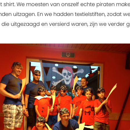
 shirt. We moesten van onszelf echte piraten mak
n uitzagen. En we hadden textielstiften, zodat we 
die uitgezaagd en versierd waren, zijn we verder 