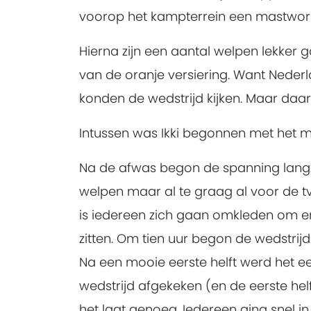
voorop het kampterrein een mastworp 
Hierna zijn een aantal welpen lekker
van de oranje versiering. Want Nede
konden de wedstrijd kijken. Maar daar
Intussen was Ikki begonnen met het m
Na de afwas begon de spanning langz
welpen maar al te graag al voor de tv
is iedereen zich gaan omkleden om er 
zitten. Om tien uur begon de wedstrijd
Na een mooie eerste helft werd het ee
wedstrijd afgekeken (en de eerste helf
het laat genoeg. Iedereen ging snel i