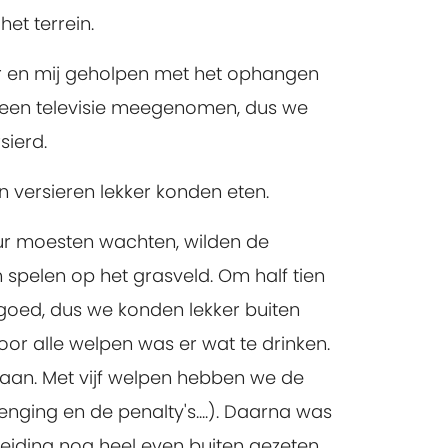
et terrein.
or en mij geholpen met het ophangen
d een televisie meegenomen, dus we
sierd.
 versieren lekker konden eten.
ur moesten wachten, wilden de
 spelen op het grasveld. Om half tien
 goed, dus we konden lekker buiten
oor alle welpen was er wat te drinken.
gaan. Met vijf welpen hebben we de
nging en de penalty's....). Daarna was
leiding nog heel even buiten gezeten,