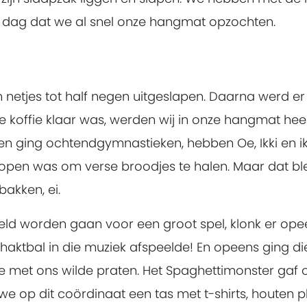
 dag dat we al snel onze hangmat opzochten.
netjes tot half negen uitgeslapen. Daarna werd er
e koffie klaar was, werden wij in onze hangmat he
pen ging ochtendgymnastieken, hebben Oe, Ikki en ik 
open was om verse broodjes te halen. Maar dat bl
akken, ei.
ld worden gaan voor een groot spel, klonk er opee
ehaktbal in die muziek afspeelde! En opeens ging di
e met ons wilde praten. Het Spaghettimonster gaf o
e op dit coördinaat een tas met t-shirts, houten 