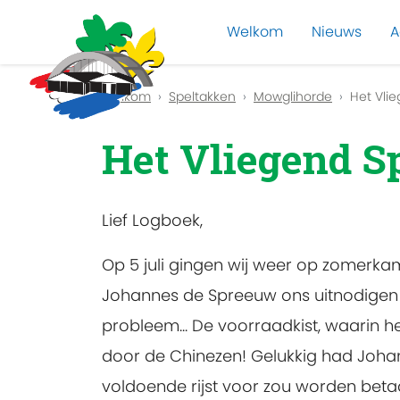
Welkom
Nieuws
A
Previous
Welkom
Speltakken
Mowglihorde
Het Vli
Het Vliegend S
Lief Logboek,
Op 5 juli gingen wij weer op zomerka
Johannes de Spreeuw ons uitnodigen v
probleem... De voorraadkist, waarin he
door de Chinezen! Gelukkig had Johan
voldoende rijst voor zou worden beta