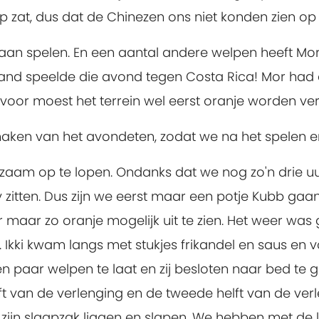
zat, dus dat de Chinezen ons niet konden zien op h
 gaan spelen. En een aantal andere welpen heeft M
rland speelde die avond tegen Costa Rica! Mor ha
voor moest het terrein wel eerst oranje worden ver
aken van het avondeten, zodat we na het spelen en
aam op te lopen. Ondanks dat we nog zo'n drie u
 zitten. Dus zijn we eerst maar een potje Kubb gaan
maar zo oranje mogelijk uit te zien. Het weer was
. Ikki kwam langs met stukjes frikandel en saus en v
n paar welpen te laat en zij besloten naar bed te 
t van de verlenging en de tweede helft van de verle
n zijn slaapzak liggen en slapen. We hebben met de 