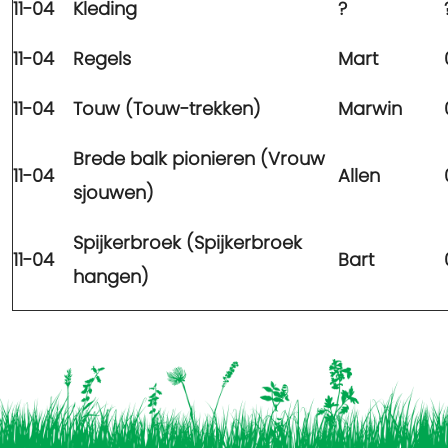
11-04
Kleding
?
11-04
Regels
Mart
11-04
Touw (Touw-trekken)
Marwin
Brede balk pionieren (Vrouw
11-04
Allen
sjouwen)
Spijkerbroek (Spijkerbroek
11-04
Bart
hangen)