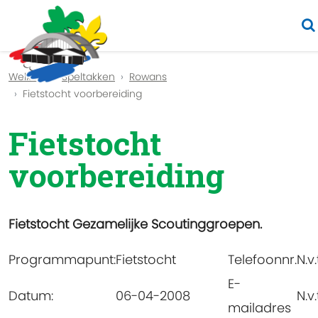
Previous
Nex
Welkom
Speltakken
Rowans
Fietstocht voorbereiding
Fietstocht
voorbereiding
Fietstocht Gezamelijke Scoutinggroepen.
Programmapunt:
Fietstocht
Telefoonnr.
N.v.
E-
Datum:
06-04-2008
N.v.
mailadres