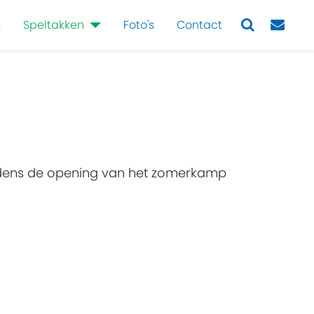
s
Speltakken
Foto's
Contact
Next
 tijdens de opening van het zomerkamp