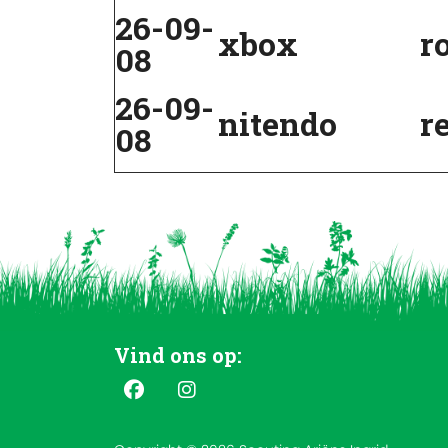
26-09-
xbox
r
08
26-09-
nitendo
r
08
Vind ons op: