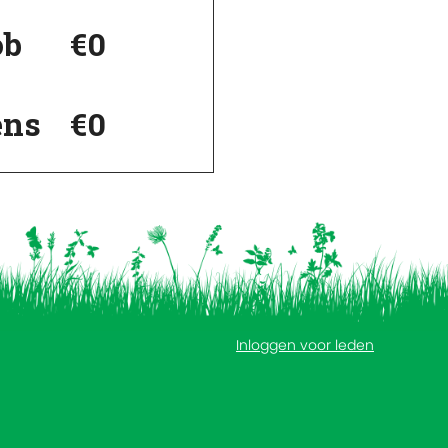
ob
€0
ens
€0
Inloggen voor leden