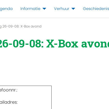
genda
Informatie
Verhuur
Geschiedeni
g 26-09-08: X-Box avond
26-09-08: X-Box avon
efoonnr.:
iladres: