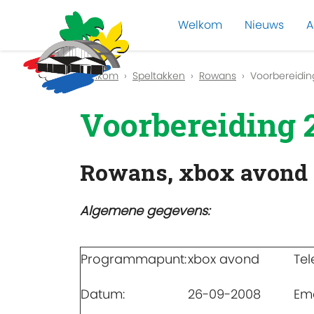
Welkom
Nieuws
A
Previous
Welkom
Speltakken
Rowans
Voorbereidin
Voorbereiding 
Rowans, xbox avond
Algemene gegevens:
Programmapunt:
xbox avond
Tel
Datum:
26-09-2008
Ema