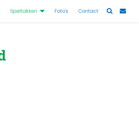
s
Speltakken
Foto's
Contact
Next
d