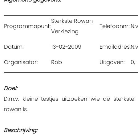
Sterkste Rowan
Programmapunt:
Telefoonnr.:
N.v
Verkiezing
Datum:
13-02-2009
Emailadres:
N.v
Organisator:
Rob
Uitgaven:
0,-
Doel:
D.m.v. kleine testjes uitzoeken wie de sterkste
rowan is.
Beschrijving: