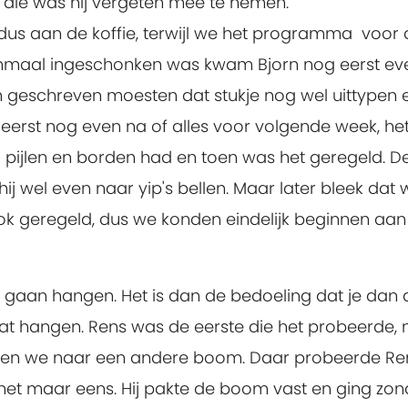
t die was hij vergeten mee te nemen.
 dus aan de koffie, terwijl we het programma voo
eenmaal ingeschonken was kwam Bjorn nog eerst e
geschreven moesten dat stukje nog wel uittypen en
erst nog even na of alles voor volgende week, het
 pijlen en borden had en toen was het geregeld.
hij wel even naar yip's bellen. Maar later bleek d
ook geregeld, dus we konden eindelijk beginnen aa
aan hangen. Het is dan de bedoeling dat je dan a
hangen. Rens was de eerste die het probeerde, 
gen we naar een andere boom. Daar probeerde Re
het maar eens. Hij pakte de boom vast en ging zon