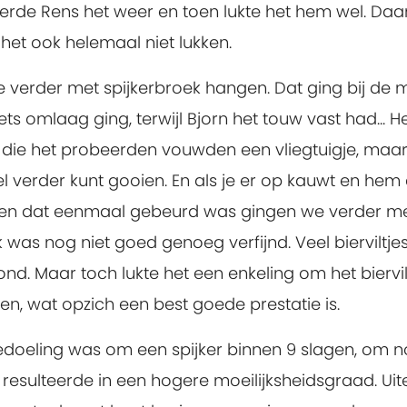
erde Rens het weer en toen lukte het hem wel. Da
et ook helemaal niet lukken.
we verder met spijkerbroek hangen. Dat ging bij d
ts omlaag ging, terwijl Bjorn het touw vast had... 
die het probeerden vouwden een vliegtuigje, maar 
el verder kunt gooien. En als je er op kauwt en hem
n dat eenmaal gebeurd was gingen we verder met bi
 was nog niet goed genoeg verfijnd. Veel biervilt
rond. Maar toch lukte het een enkeling om het bierv
en, wat opzich een best goede prestatie is.
edoeling was om een spijker binnen 9 slagen, om no
t resulteerde in een hogere moeilijksheidsgraad. Ui