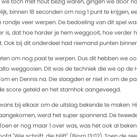
Nu we toch met hout bezig waren, gingen we door n
ijk, binnen 18 seconden om nog 1 punt te krijgen, e
en rondje veer werpen. De bedoeling van dit spel w
r is, dat hoe harder je hem weggooit, hoe verder h
et. Ook bij dit onderdeel had niemand punten binn
geten om nog paal te werpen. Dus dit hebben we o
salto weggooien. Dit was de techniek die we op de
Tom en Dennis na. Die slaagden er niet in om de pa
de score geteld en het stamhok aangeveegd.
 rowans bij elkaar om de uitslag bekende te maken.
e aangekomen, werd het super spannend. De tweede
Toen er nog maar 1 over was, was het ook al beke
fd "Wie schrijft, die blijft" (Bjorn 13:02). Toen de 