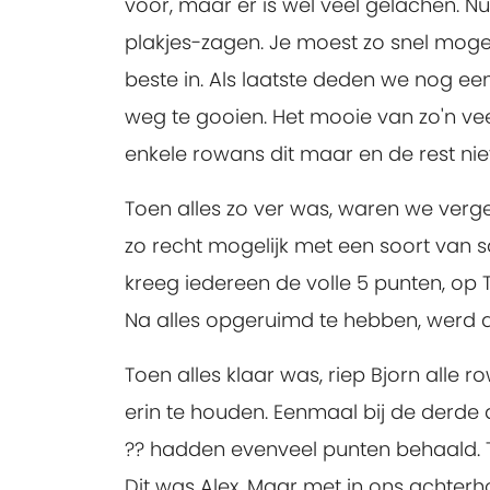
voor, maar er is wel veel gelachen. 
plakjes-zagen. Je moest zo snel mogel
beste in. Als laatste deden we nog e
weg te gooien. Het mooie van zo'n vee
enkele rowans dit maar en de rest ni
Toen alles zo ver was, waren we ver
zo recht mogelijk met een soort van 
kreeg iedereen de volle 5 punten, op 
Na alles opgeruimd te hebben, werd 
Toen alles klaar was, riep Bjorn alle
erin te houden. Eenmaal bij de derd
?? hadden evenveel punten behaald. 
Dit was Alex. Maar met in ons achterhoo