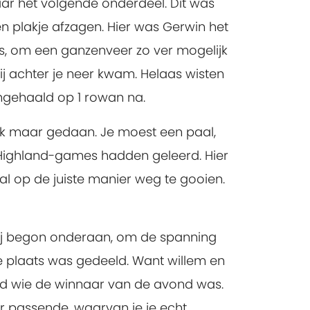
aar het volgende onderdeel. Dit was
en plakje afzagen. Hier was Gerwin het
as, om een ganzenveer zo ver mogelijk
ij achter je neer kwam. Helaas wisten
engehaald op 1 rowan na.
ok maar gedaan. Je moest een paal,
 Highland-games hadden geleerd. Hier
al op de juiste manier weg te gooien.
 Hij begon onderaan, om de spanning
 plaats was gedeeld. Want willem en
nd wie de winnaar van de avond was.
zeer passende, waarvan je je echt