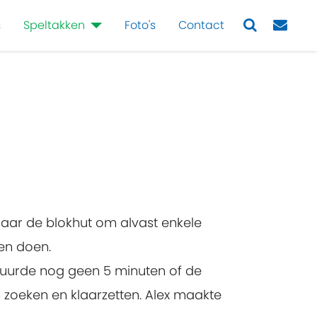
s
Speltakken
Foto's
Contact
Next
aar de blokhut om alvast enkele
gen doen.
 duurde nog geen 5 minuten of de
zoeken en klaarzetten. Alex maakte