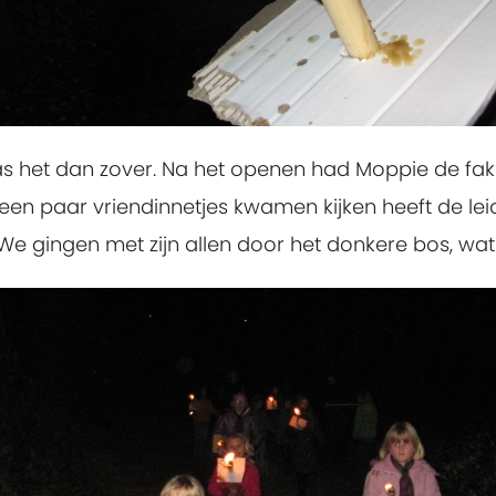
as het dan zover. Na het openen had Moppie de fa
een paar vriendinnetjes kwamen kijken heeft de lei
 We gingen met zijn allen door het donkere bos, wa