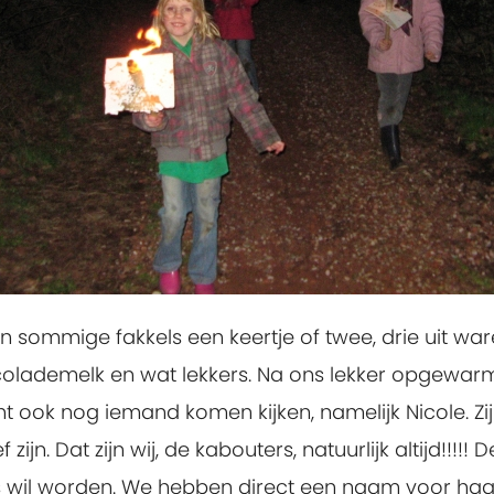
n sommige fakkels een keertje of twee, drie uit w
lademelk en wat lekkers. Na ons lekker opgewarm
ht ook nog iemand komen kijken, namelijk Nicole. Zi
jn. Dat zijn wij, de kabouters, natuurlijk altijd!!!!
ons wil worden. We hebben direct een naam voor haa