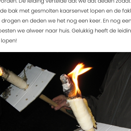
worden. De leiding vertelde dat we dat deden zodat
de bak met gesmolten kaarsenvet lopen en de fakk
n drogen en deden we het nog een keer. En nog ee
esten we alweer naar huis. Gelukkig heeft de leid
 lopen!