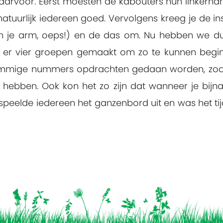
 daarvoor. Eerst moesten de kabouters hun linker
tuurlijk iedereen goed. Vervolgens kreeg je de in
in je arm, oeps!) en de das om. Nu hebben we du
n er vier groepen gemaakt om zo te kunnen begi
ommige nummers opdrachten gedaan worden, zoals 
ebben. Ook kon het zo zijn dat wanneer je bijn
 speelde iedereen het ganzenbord uit en was het ti