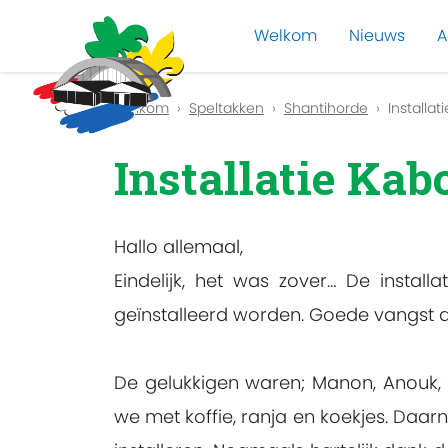
Welkom
Nieuws
A
Previous
Welkom
Speltakken
Shantihorde
Installa
Installatie Kab
Hallo allemaal,
Eindelijk, het was zover… De instal
geïnstalleerd worden. Goede vangst 
De gelukkigen waren; Manon, Anouk, Q
we met koffie, ranja en koekjes. Daar