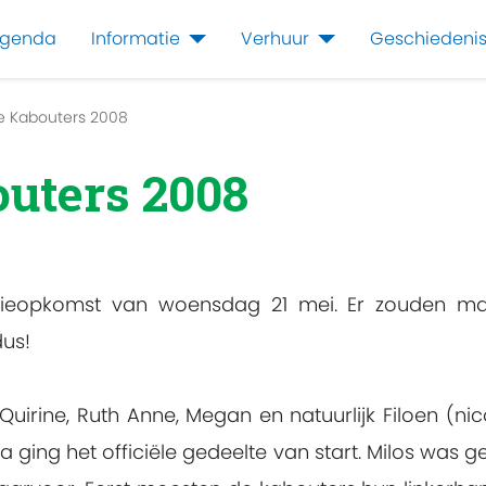
genda
Informatie
Verhuur
Geschiedeni
tie Kabouters 2008
outers 2008
latieopkomst van woensdag 21 mei. Er zouden ma
dus!
uirine, Ruth Anne, Megan en natuurlijk Filoen (n
na ging het officiële gedeelte van start. Milos was