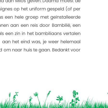
hand aan Milos geven. Daarna moest de
signes op het uniform gespeld (of per
s een hele groep met geïnstalleerde
nnen aan een reis door Bambilië, een
een zin in het bambiliaans vertalen
a aan het eind was, je weer helemaal
jd om naar huis te gaan. Bedankt voor