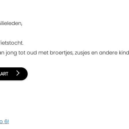
lieleden,
ietstocht.
an jong tot oud met broertjes, zusjes en andere kin
AART