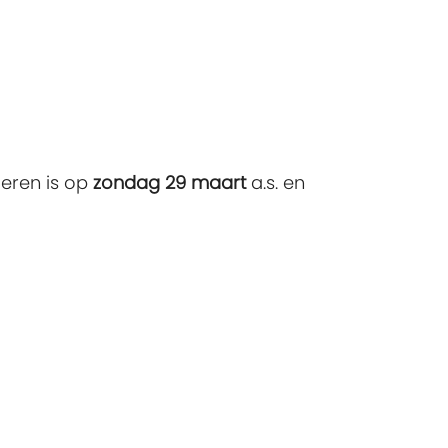
deren is op
zondag 29 maart
a.s. en