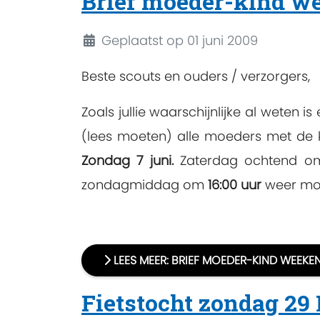
Brief moeder-kind w
Details
Geplaatst op 01 juni 2009
Beste scouts en ouders / verzorgers,
Zoals jullie waarschijnlijke al weten
(lees moeten) alle moeders met de
Zondag 7 juni.
Zaterdag ochtend 
zondagmiddag om
16:00 uur
weer moe
LEES MEER: BRIEF MOEDER-KIND WEEK
Fietstocht zondag 29