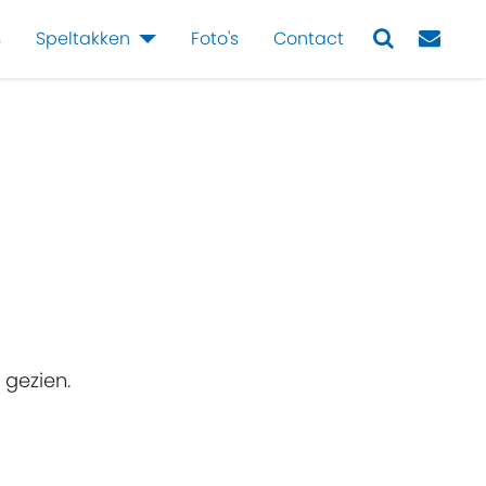
s
Speltakken
Foto's
Contact
Next
 gezien.